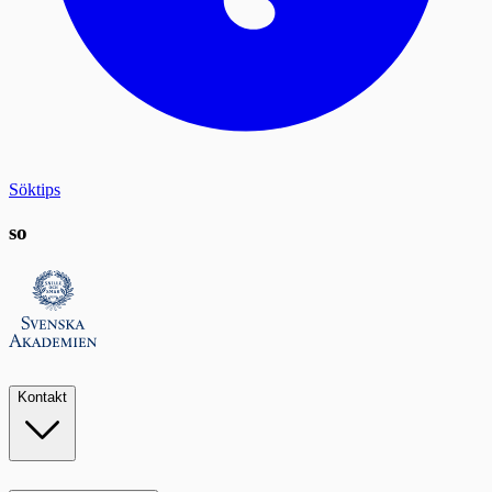
Söktips
so
Kontakt