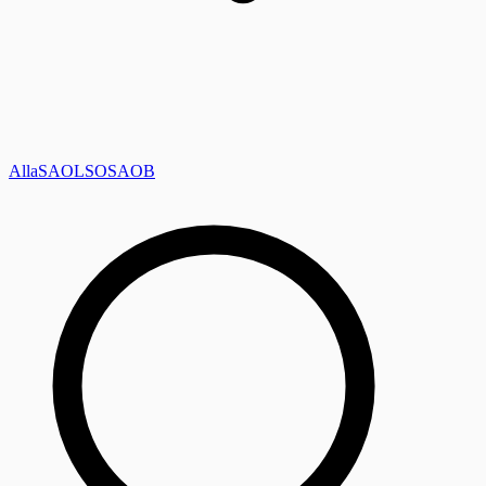
Alla
SAOL
SO
SAOB