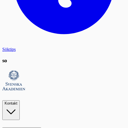
Söktips
so
Kontakt