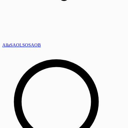
Alla
SAOL
SO
SAOB