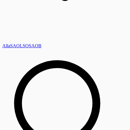
Alla
SAOL
SO
SAOB