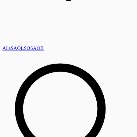
Alla
SAOL
SO
SAOB