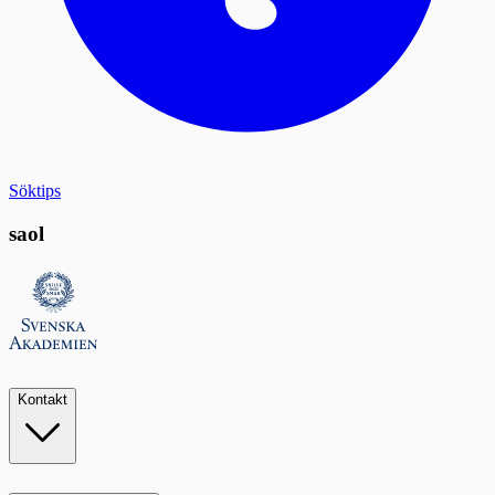
Söktips
saol
Kontakt