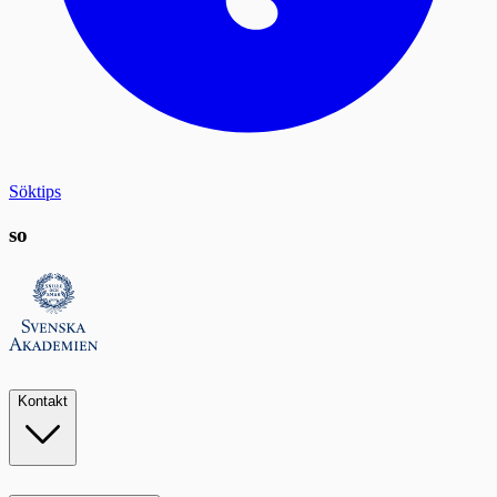
Söktips
so
Kontakt