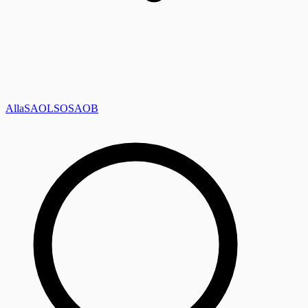
Alla
SAOL
SO
SAOB