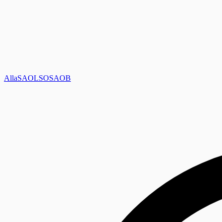
Alla
SAOL
SO
SAOB