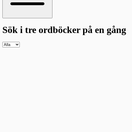
Sök i tre ordböcker
på en gång