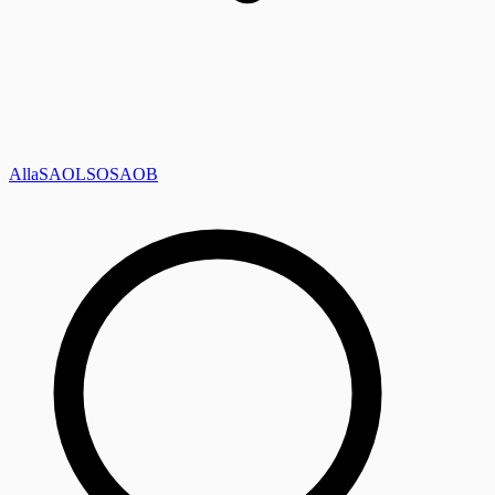
Alla
SAOL
SO
SAOB