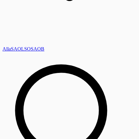
Alla
SAOL
SO
SAOB