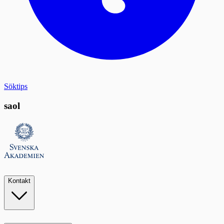
Söktips
saol
Kontakt