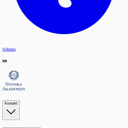
Söktips
so
Kontakt