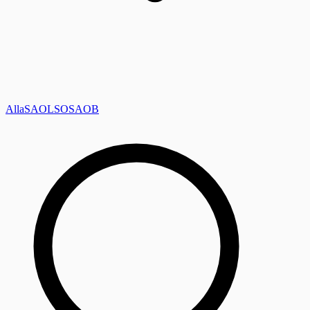
Alla
SAOL
SO
SAOB