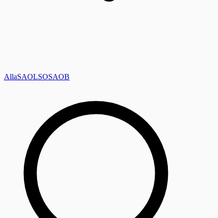
Alla
SAOL
SO
SAOB