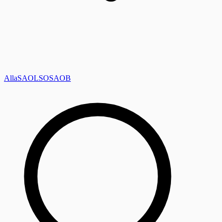
Alla
SAOL
SO
SAOB