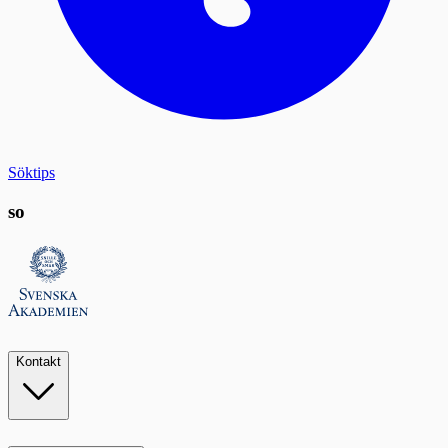
Söktips
so
Kontakt