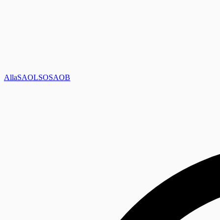
Alla
SAOL
SO
SAOB