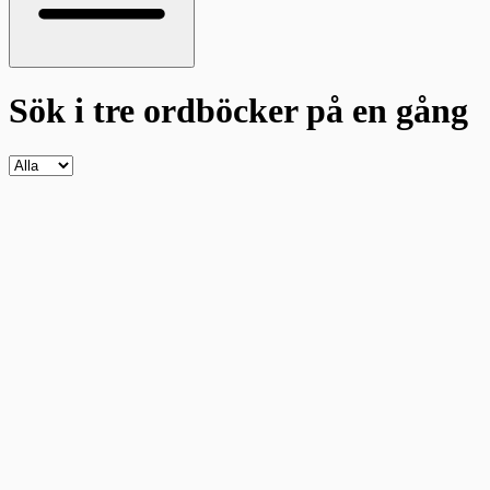
Sök i tre ordböcker
på en gång