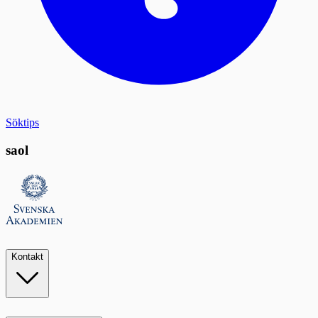
Söktips
saol
Kontakt