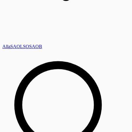
Alla
SAOL
SO
SAOB