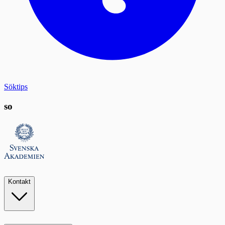
Söktips
so
Kontakt