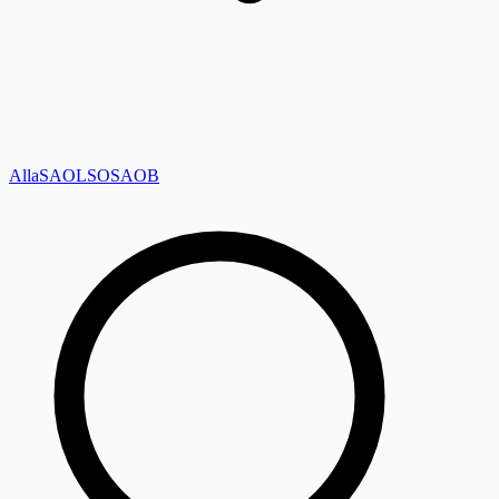
Alla
SAOL
SO
SAOB