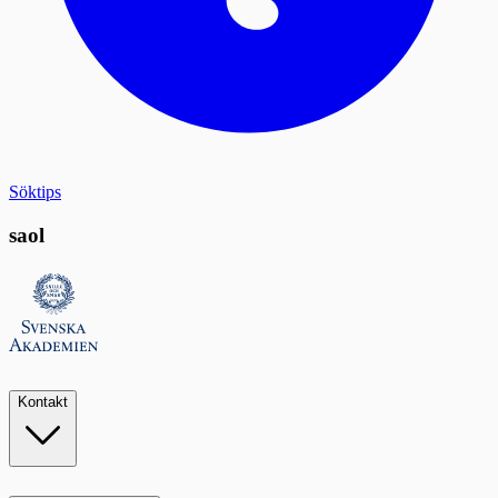
Söktips
saol
Kontakt