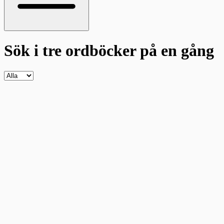
Sök i tre ordböcker
på en gång