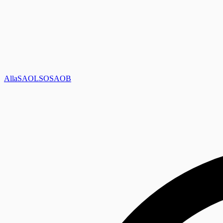
Alla
SAOL
SO
SAOB