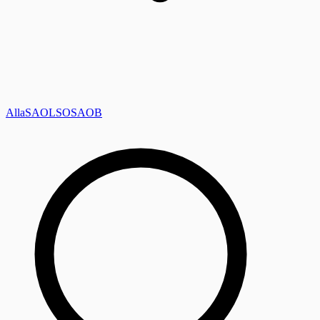
Alla
SAOL
SO
SAOB