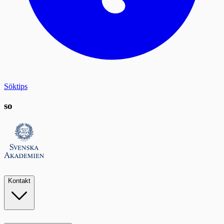
Söktips
so
Kontakt