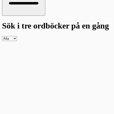
Sök i tre ordböcker
på en gång