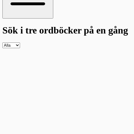
Sök i tre ordböcker
på en gång