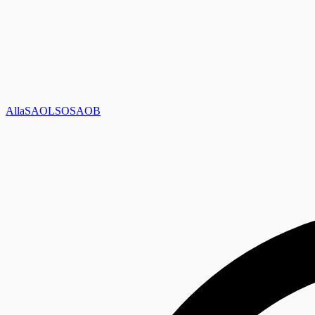
Alla
SAOL
SO
SAOB