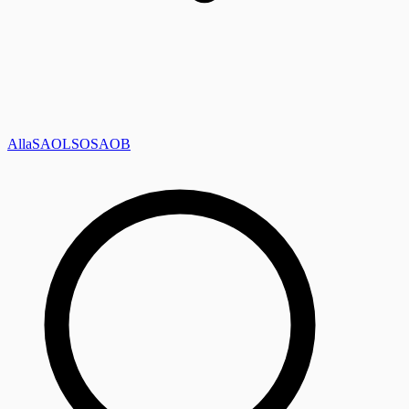
Alla
SAOL
SO
SAOB