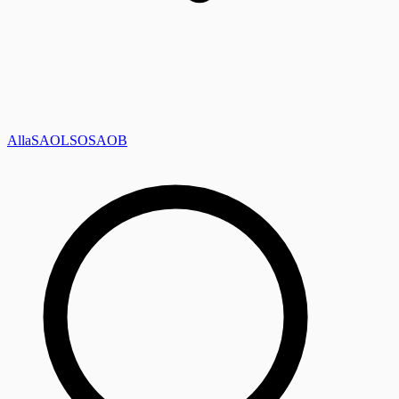
Alla
SAOL
SO
SAOB