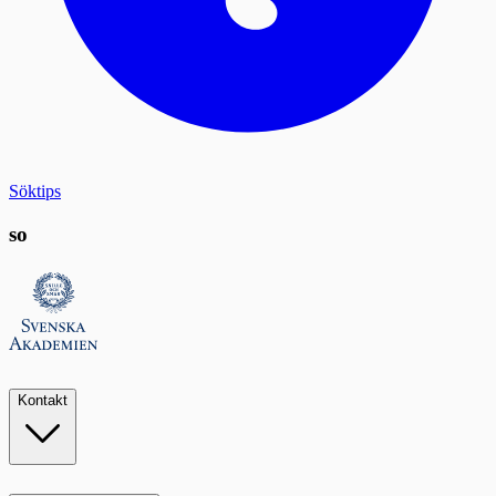
Söktips
so
Kontakt