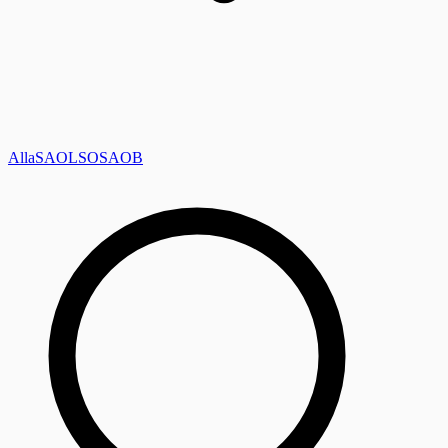
Alla
SAOL
SO
SAOB