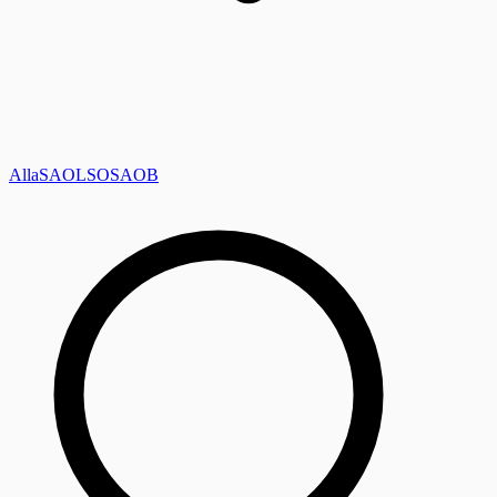
Alla
SAOL
SO
SAOB