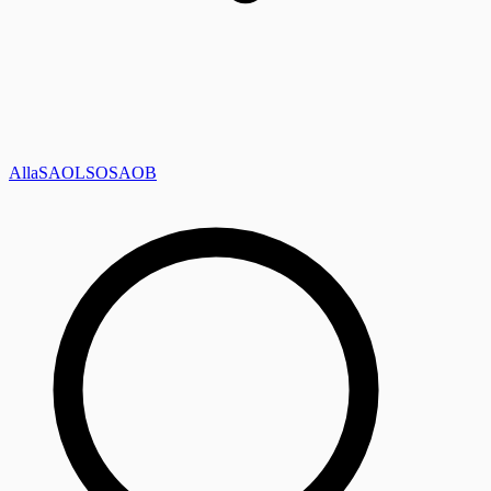
Alla
SAOL
SO
SAOB