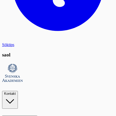
Söktips
saol
Kontakt