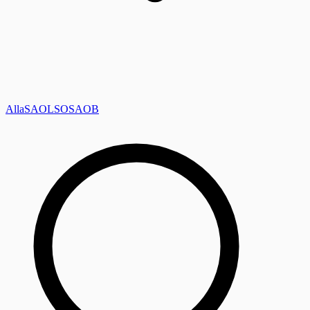
Alla
SAOL
SO
SAOB