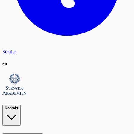
Söktips
so
Kontakt