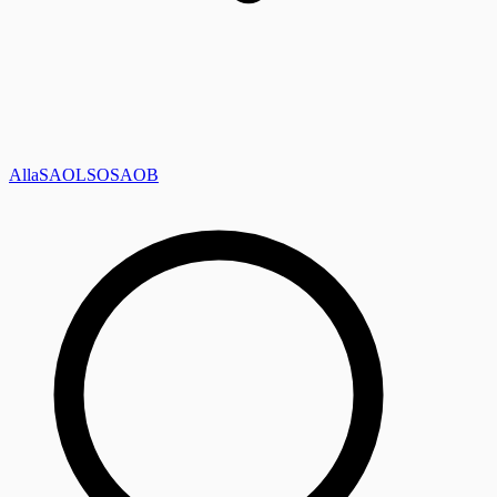
Alla
SAOL
SO
SAOB