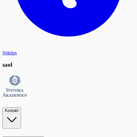
Söktips
saol
Kontakt