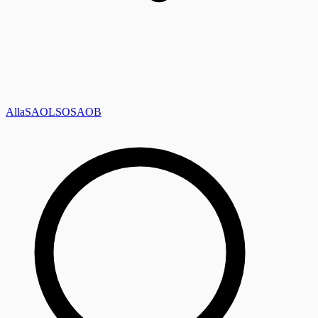
Alla
SAOL
SO
SAOB