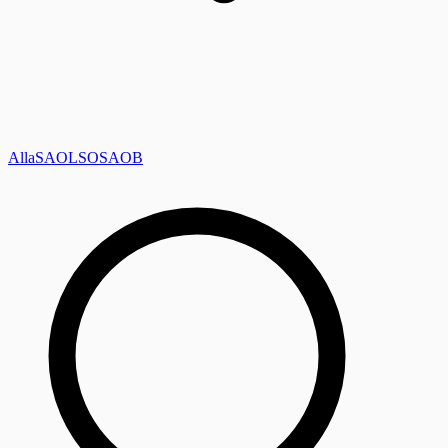
Alla
SAOL
SO
SAOB