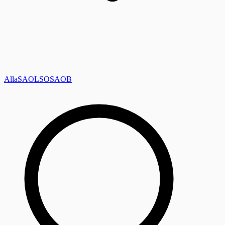
Alla
SAOL
SO
SAOB