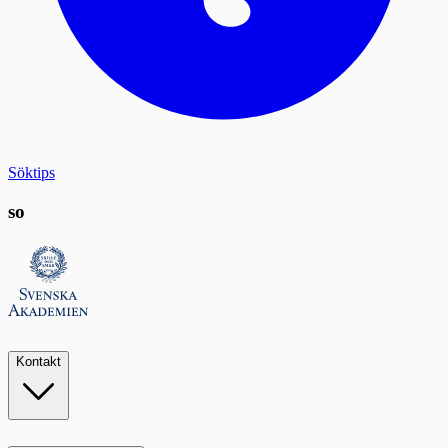
Söktips
so
Kontakt