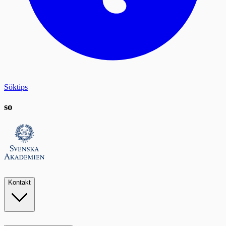
Söktips
so
Kontakt