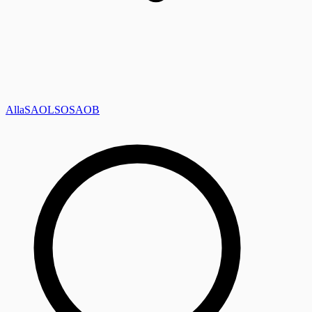
Alla
SAOL
SO
SAOB