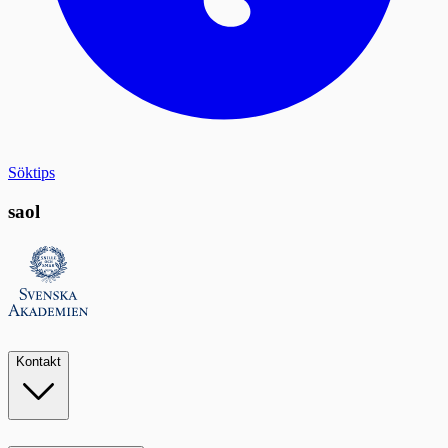
Söktips
saol
Kontakt