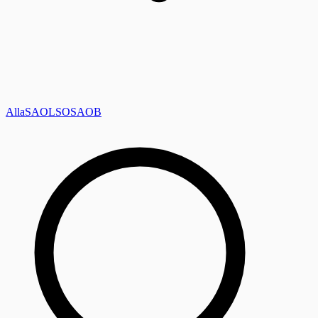
Alla
SAOL
SO
SAOB