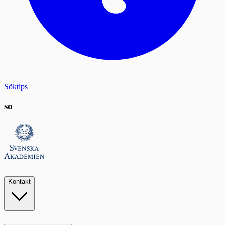
Söktips
so
Kontakt