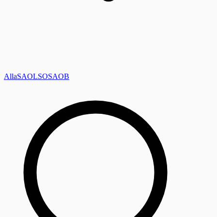
Alla
SAOL
SO
SAOB