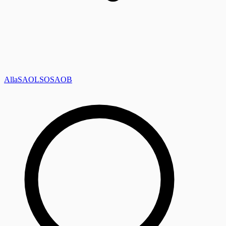
Alla
SAOL
SO
SAOB