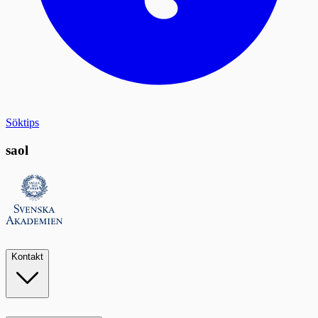
Söktips
saol
Kontakt