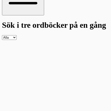
Sök i tre ordböcker
på en gång