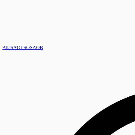
Alla
SAOL
SO
SAOB