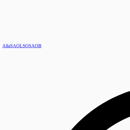
Alla
SAOL
SO
SAOB