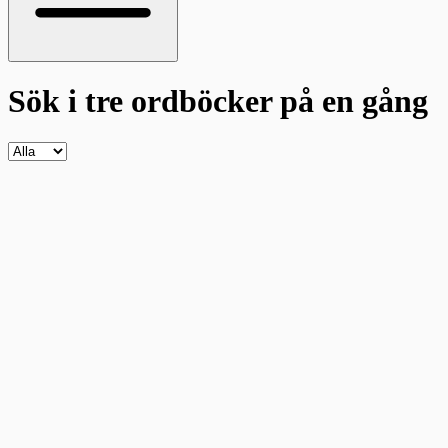
Sök i tre ordböcker
på en gång