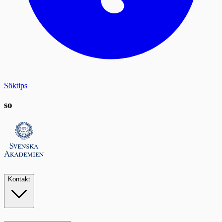
Söktips
so
Kontakt