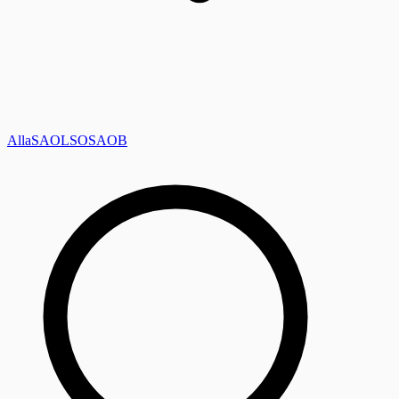
Alla
SAOL
SO
SAOB