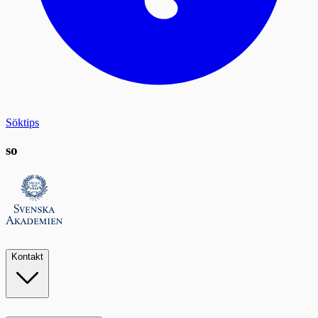
Söktips
so
Kontakt