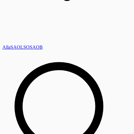
Alla
SAOL
SO
SAOB