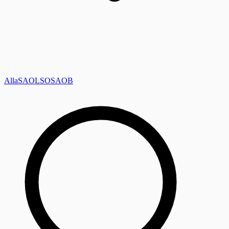
Alla
SAOL
SO
SAOB