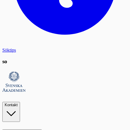
Söktips
so
Kontakt