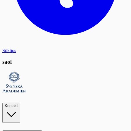
Söktips
saol
Kontakt