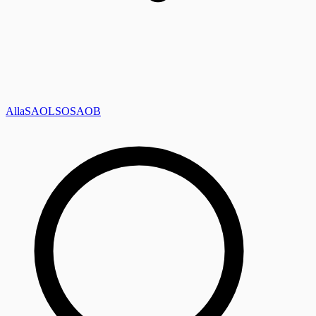
Alla
SAOL
SO
SAOB