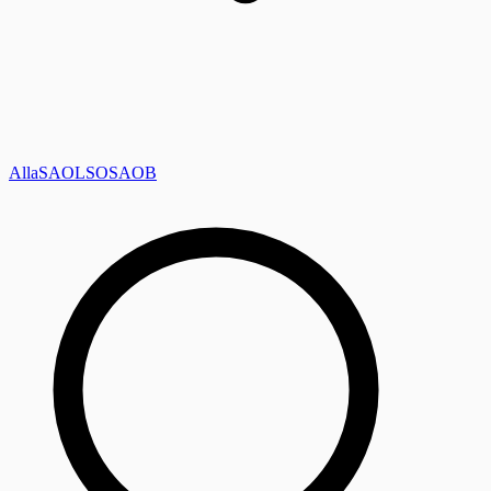
Alla
SAOL
SO
SAOB