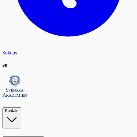
Söktips
so
Kontakt