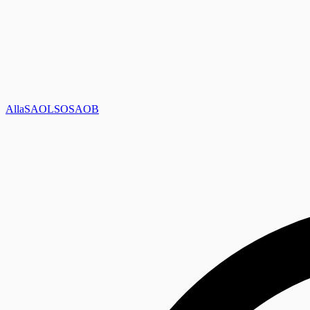
Alla
SAOL
SO
SAOB