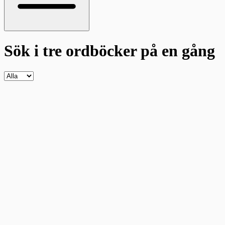
Sök i tre ordböcker
på en gång