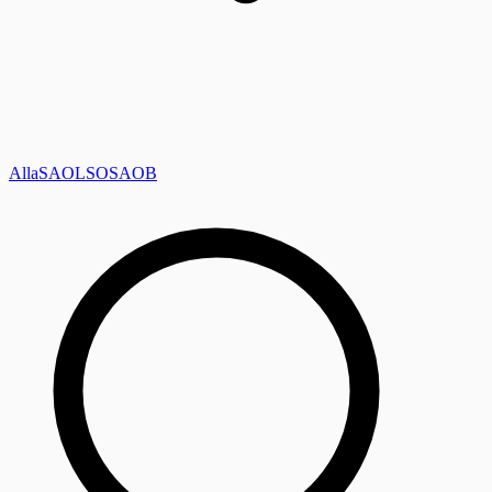
Alla
SAOL
SO
SAOB