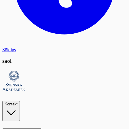
Söktips
saol
Kontakt