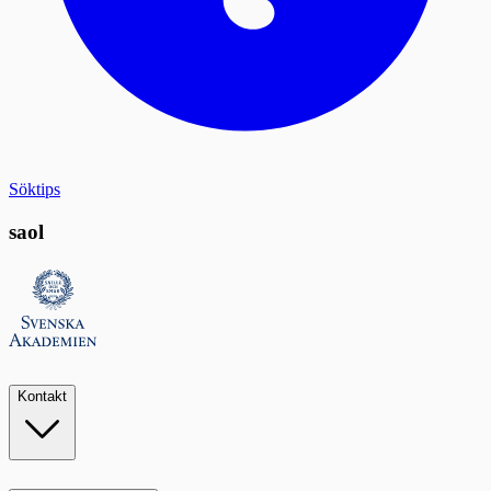
Söktips
saol
Kontakt