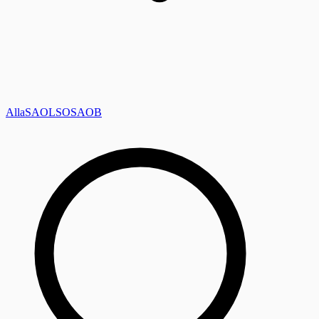
Alla
SAOL
SO
SAOB