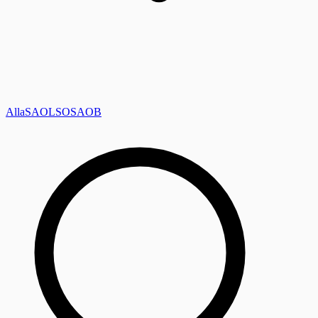
Alla
SAOL
SO
SAOB