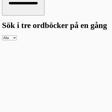
Sök i tre ordböcker
på en gång