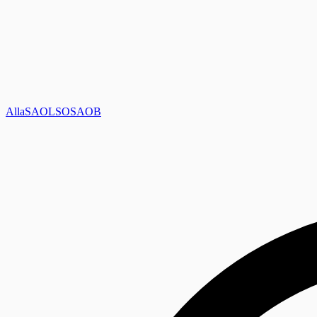
Alla
SAOL
SO
SAOB