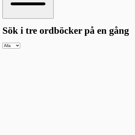
Sök i tre ordböcker
på en gång