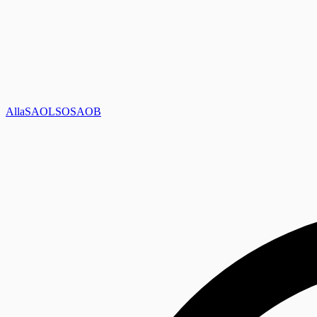
Alla
SAOL
SO
SAOB