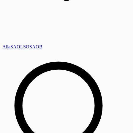
Alla
SAOL
SO
SAOB