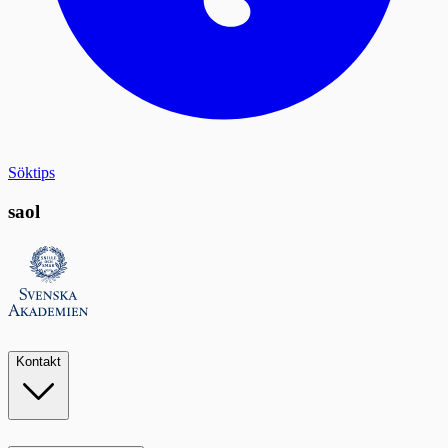
Söktips
saol
Kontakt