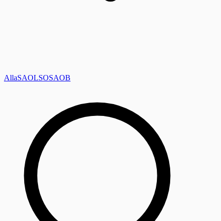
Alla
SAOL
SO
SAOB