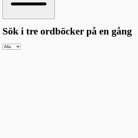
Sök i tre ordböcker
på en gång