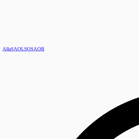
Alla
SAOL
SO
SAOB