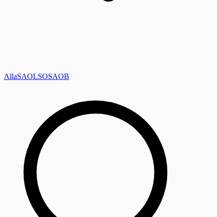
Alla
SAOL
SO
SAOB