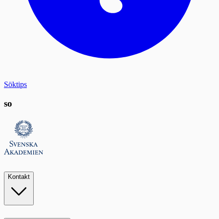
Söktips
so
Kontakt